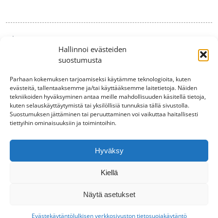
Aihe
Hallinnoi evästeiden
suostumusta
Parhaan kokemuksen tarjoamiseksi käytämme teknologioita, kuten
evästeitä, tallentaaksemme ja/tai käyttääksemme laitetietoja. Näiden
tekniikoiden hyväksyminen antaa meille mahdollisuuden käsitellä tietoja,
kuten selauskäyttäytymistä tai yksilöllisiä tunnuksia tällä sivustolla.
Suostumuksen jättäminen tai peruuttaminen voi vaikuttaa haitallisesti
tiettyihin ominaisuuksiin ja toimintoihin.
Lähetä
Hyväksy
Kiellä
Julkisen verkkosivuston tietosuojakäytäntö
|
Rekisteriseloste
|
Näytä asetukset
Yksityisyydensuojaperiaatteet
Evästekäytäntö
Julkisen verkkosivuston tietosuojakäytäntö