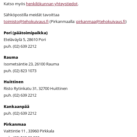
Katso myös
henkilökunnan yhteystiedot
.
Sähköpostilla meidät tavoittaa
toimisto@tehokuivaus.fi
(Pirkanmaalla:
pirkanmaa@tehokuivaus.fi
)
Pori (päätoimipaikka)
Eteläväylä 5, 28610 Pori
puh. (02) 639 2212
Rauma
Isometsäntie 23, 26100 Rauma
puh. (02) 823 1073
Huittinen
Risto Rytinkatu 31, 32700 Huittinen
puh. (02) 639 2212
Kankaanpää
puh. (02) 639 2212
Pirkanmaa
Vaittintie 11 , 33960 Pirkkala