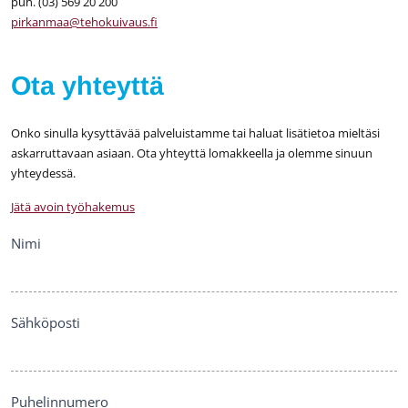
puh. (03) 569 20 200
pirkanmaa@tehokuivaus.fi
Ota yhteyttä
Onko sinulla kysyttävää palveluistamme tai haluat lisätietoa mieltäsi
askarruttavaan asiaan. Ota yhteyttä lomakkeella ja olemme sinuun
yhteydessä.
Jätä avoin työhakemus
Ota
Nimi
yhteyttä
Sähköposti
Puhelinnumero