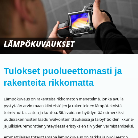
LÄMPÖKUVAUKSET
Tulokset puolueettomasti ja
rakenteita rikkomatta
Lämpökuvaus on rakenteita rikkomaton menetelmä, jonka avulla
pystytään arvioimaan kiinteistöjen ja rakenteiden lämpöteknistä
toimivuutta, laatua ja kuntoa. Sitä voidaan hyödyntää esimerkiksi
uudisrakennusten laadunvalvontamittauksissa ja taloyhtiöiden ikkuna-
ja julkisivuremonttien yhteydessä eristyksien tiiviyden varmistamiseksi.
Ammattilaisen toteuttamana lämpökuvaus on tarkka ja puolueeton