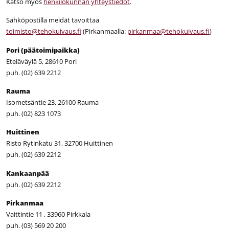
Katso myös
henkilökunnan yhteystiedot
.
Sähköpostilla meidät tavoittaa
toimisto@tehokuivaus.fi
(Pirkanmaalla:
pirkanmaa@tehokuivaus.fi
)
Pori (päätoimipaikka)
Eteläväylä 5, 28610 Pori
puh. (02) 639 2212
Rauma
Isometsäntie 23, 26100 Rauma
puh. (02) 823 1073
Huittinen
Risto Rytinkatu 31, 32700 Huittinen
puh. (02) 639 2212
Kankaanpää
puh. (02) 639 2212
Pirkanmaa
Vaittintie 11 , 33960 Pirkkala
puh. (03) 569 20 200