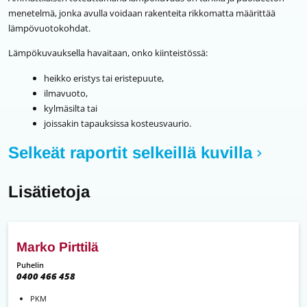
menetelmä, jonka avulla voidaan rakenteita rikkomatta määrittää
lämpövuotokohdat.
Lämpökuvauksella havaitaan, onko kiinteistössä:
heikko eristys tai eristepuute,
ilmavuoto,
kylmäsilta tai
joissakin tapauksissa kosteusvaurio.
Selkeät raportit selkeillä kuvilla
Lisätietoja
Marko Pirttilä
Puhelin
0400 466 458
PKM