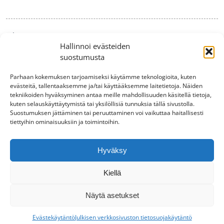
Aihe
Hallinnoi evästeiden
suostumusta
Parhaan kokemuksen tarjoamiseksi käytämme teknologioita, kuten
evästeitä, tallentaaksemme ja/tai käyttääksemme laitetietoja. Näiden
tekniikoiden hyväksyminen antaa meille mahdollisuuden käsitellä tietoja,
kuten selauskäyttäytymistä tai yksilöllisiä tunnuksia tällä sivustolla.
Suostumuksen jättäminen tai peruuttaminen voi vaikuttaa haitallisesti
tiettyihin ominaisuuksiin ja toimintoihin.
Lähetä
Hyväksy
Kiellä
Julkisen verkkosivuston tietosuojakäytäntö
|
Rekisteriseloste
|
Näytä asetukset
Yksityisyydensuojaperiaatteet
Evästekäytäntö
Julkisen verkkosivuston tietosuojakäytäntö
Suunnittelu ja toteutus:
Idearäätäli Oy