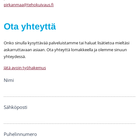
pirkanmaa@tehokuivaus.fi
Ota yhteyttä
Onko sinulla kysyttävää palveluistamme tai haluat lisätietoa mieltäsi
askarruttavaan asiaan. Ota yhteyttä lomakkeella ja olemme sinuun
yhteydessä.
Jätä avoin työhakemus
Ota
Nimi
yhteyttä
Sähköposti
Puhelinnumero