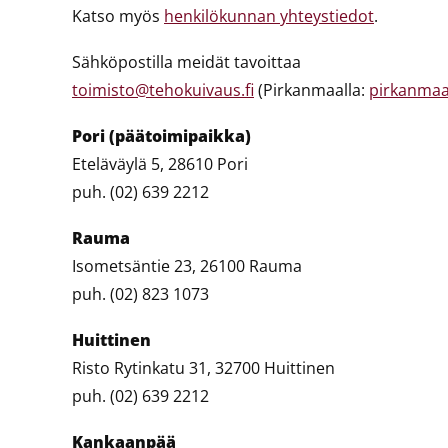
Katso myös
henkilökunnan yhteystiedot
.
Sähköpostilla meidät tavoittaa
toimisto@tehokuivaus.fi
(Pirkanmaalla:
pirkanmaa
Pori (päätoimipaikka)
Eteläväylä 5, 28610 Pori
puh. (02) 639 2212
Rauma
Isometsäntie 23, 26100 Rauma
puh. (02) 823 1073
Huittinen
Risto Rytinkatu 31, 32700 Huittinen
puh. (02) 639 2212
Kankaanpää