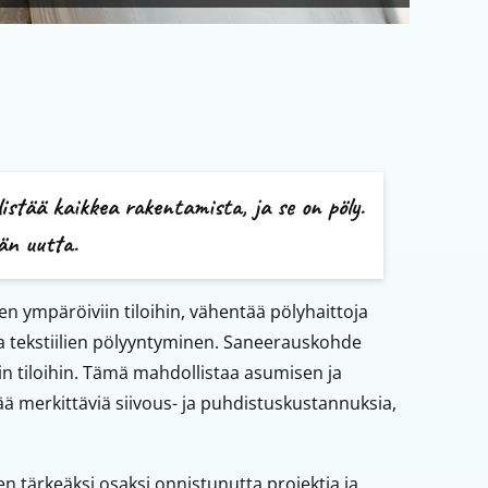
istää kaikkea rakentamista, ja se on pöly.
än uutta.
n ympäröiviin tiloihin, vähentää pölyhaittoja
 ja tekstiilien pölyyntyminen. Saneerauskohde
in tiloihin. Tämä mahdollistaa asumisen ja
ää merkittäviä siivous- ja puhdistuskustannuksia,
n tärkeäksi osaksi onnistunutta projektia ja