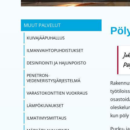
MUUT PALVELUT
Pöly
KUIVAJÄÄPUHALLUS
ILMANVAIHTOPUHDISTUKSET
Jok
DESINFIOINTI JA HAJUNPOISTO
Pö
PENETRON-
VEDENERISTYSJÄRJESTELMÄ
Rakennusa
työtilois
VARASTOKONTTIEN VUOKRAUS
osastoida
LÄMPÖKUVAUKSET
oleskelun
kun pöly 
ILMATIIVIYSMITTAUS
Purku- j