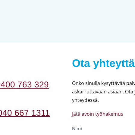
Ota yhteyttä
0400 763 329
Onko sinulla kysyttävää palv
askarruttavaan asiaan. Ota
yhteydessä.
040 667 1311
Jätä avoin työhakemus
Ota
Nimi
yhteyttä