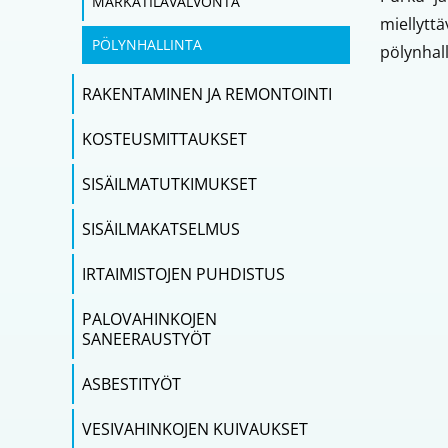
MÄRKÄTILAVALVONTA
miellytt
PÖLYNHALLINTA
pölynhall
RAKENTAMINEN JA REMONTOINTI
KOSTEUSMITTAUKSET
SISÄILMATUTKIMUKSET
SISÄILMAKATSELMUS
IRTAIMISTOJEN PUHDISTUS
PALOVAHINKOJEN
SANEERAUSTYÖT
ASBESTITYÖT
VESIVAHINKOJEN KUIVAUKSET