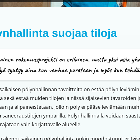
nhallinta suojaa tiloja
ainen rakennusprojekti on erilainen, mutta yksi asia yhd
lyä syntyy aina kun vanhaa puretaan ja myös kun tehdä
ikaisen pölynhallinnan tavoitteita on estää pölyn leviämine
sa sekä estää muiden tilojen ja niissä sijaisevien tavaroiden
an ja alipaineistetaan, jolloin pöly ei pääse leviämään muih
 saneeraustilojen ympärillä. Pölynhallinnalla voidaan sääst
rajataan vain korjattavalle alueelle.
a rakennusaikainen pölynhallinta onkin muodostunut erityise