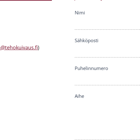
Ota
Nimi
yhteyttä
Sähköposti
@tehokuivaus.fi
)
Puhelinnumero
Aihe